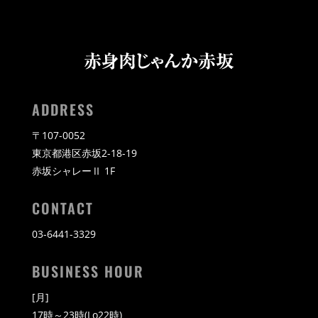
ADDRESS
〒107-0052
東京都港区赤坂2-18-19
赤坂シャレーⅡ 1F
CONTACT
03-6441-3329
BUSINESS HOUR
[月]
17時～23時(Lo22時)