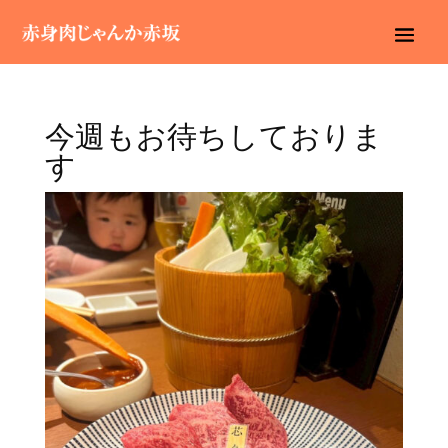
今週もお待ちしておりま
す