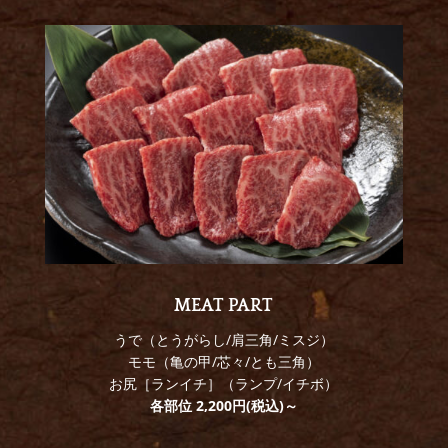
MEAT PART
うで（とうがらし/肩三角/ミスジ）
モモ（亀の甲/芯々/とも三角）
お尻［ランイチ］（ランプ/イチボ）
各部位 2,200円(税込)～