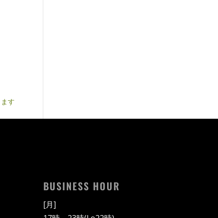
ります
BUSINESS HOUR
[月]
17時～23時(Lo22時)