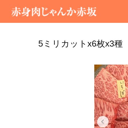
5ミリカットx6枚x3種